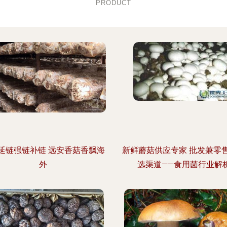
PRODUCT
延链强链补链 远安香菇香飘海
新鲜蘑菇供应专家 批发兼零
外
选渠道——食用菌行业解