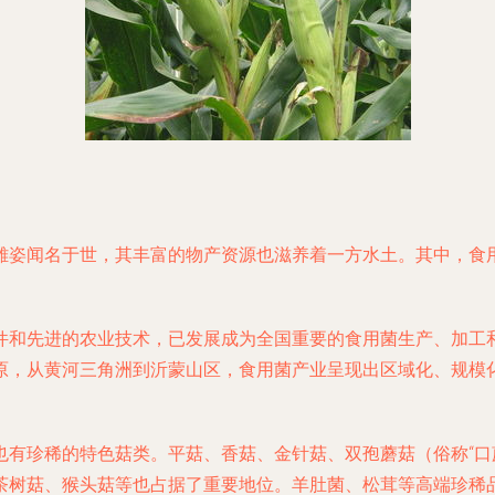
雄姿闻名于世，其丰富的物产资源也滋养着一方水土。其中，食
件和先进的农业技术，已发展成为全国重要的食用菌生产、加工
原，从黄河三角洲到沂蒙山区，食用菌产业呈现出区域化、规模
也有珍稀的特色菇类。平菇、香菇、金针菇、双孢蘑菇（俗称“口
茶树菇、猴头菇等也占据了重要地位。羊肚菌、松茸等高端珍稀