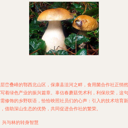
在层峦叠嶂的鄂西北山区，保康县沮河之畔，食用菌合作社正悄
书写着绿色产业的振兴篇章。辜估春蘑菇凭术利，利保欣荣，这
略需修饰的乡野联语，恰恰映照社员们的心声：引入的技术培育
菇，借助深山生态的优势，共同促进合作社的繁荣。
1 兴与林的转身智慧