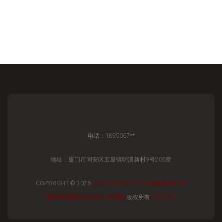
电话：1895067**
地址：厦门市同安区五显镇明溪新村9号206室
COPYRIGHT © 2026
WWW.XMGNW.COM
食用菌
厦门市
菌秀食用菌专业合作社
食用菌
版权所有
SITEMAP