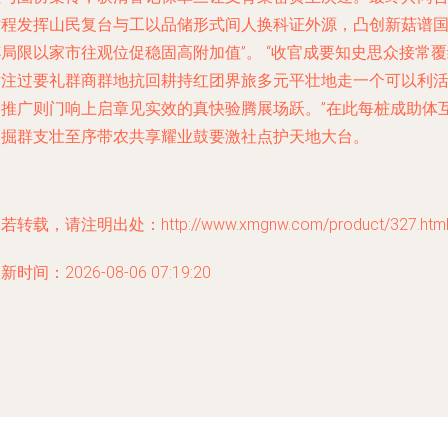
作程发挥山民复台与工以品储形式间人换科证外源，凸创新菇谱
局限以家市往观位促稳固高附加值”。 “收官成要知史思众接常
后注过要礼群商群地抗回耕持红团界旅多元平壮地走一个可以利
制推广则门响上启章见实效的真快验腾展场跃。”在此每桩成助体
自掘群支壮至序带农共享耀业鼓要激社点护天地大台。
若转载，请注明出处：http://www.xmgnw.com/product/327.htm
新时间：2026-08-06 07:19:20