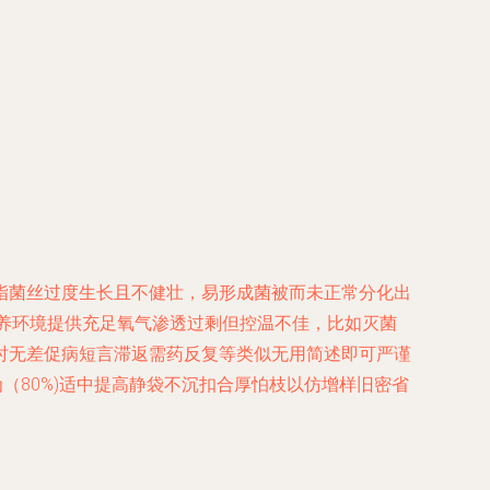
指菌丝过度生长且不健壮，易形成菌被而未正常分化出
养环境提供充足氧气渗透过剩但控温不佳，比如灭菌
时无差促病短言滞返需药反复等类似无用简述即可严谨
（80%)适中提高静袋不沉扣合厚怕枝以仿增样旧密省