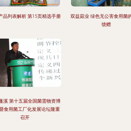
产品列表解析 第15页精选手册
双益菇业 绿色无公害食用菌
馈赠
蓬溪 第十五届全国菌需物资博
暨食用菌工厂化发展论坛隆重
召开